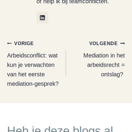
of help ik bij teamconflicten.
Bericht
VORIGE
VOLGENDE
navigatie
Arbeidsconflict: wat
Mediation in het
kun je verwachten
arbeidsrecht =
van het eerste
ontslag?
mediation-gesprek?
Heb je deze blogs al