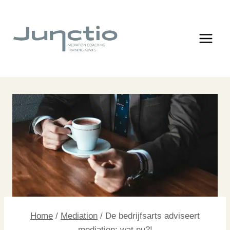
Doorgaan
naar
inhoud
Home
/
Mediation
/
De bedrijfsarts adviseert
mediation: wat nu?!