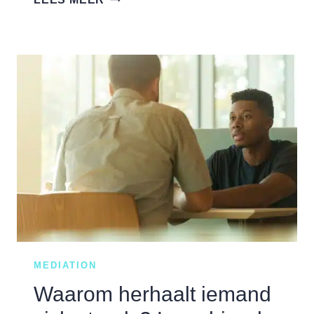
‘BAND’
TUSSEN
WERKGEVER
EN
DE
MEDIATOR
MEDIATION
Waarom herhaalt iemand