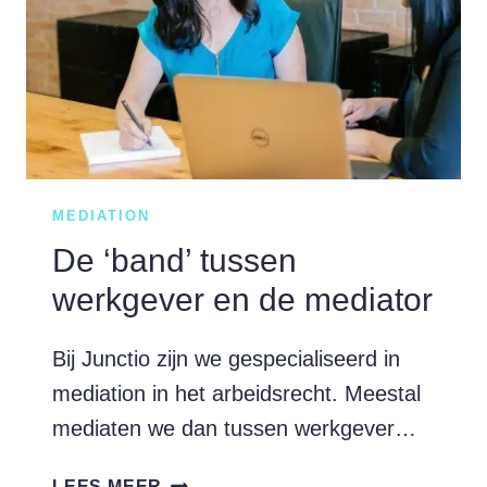
BIJ
OMGAAN
MET
CONFLICTEN
OP
HET
WERK?
MEDIATION
De ‘band’ tussen
werkgever en de mediator
Bij Junctio zijn we gespecialiseerd in
mediation in het arbeidsrecht. Meestal
mediaten we dan tussen werkgever…
DE
LEES MEER