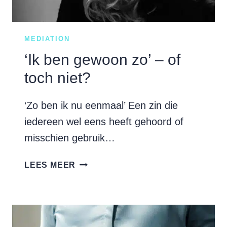
MEDIATION
‘Ik ben gewoon zo’ – of
toch niet?
‘Zo ben ik nu eenmaal’ Een zin die
iedereen wel eens heeft gehoord of
misschien gebruik…
‘IK
LEES MEER
BEN
GEWOON
ZO’
–
OF