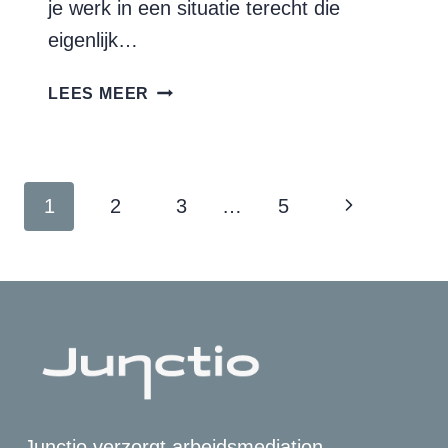
je werk in een situatie terecht die
eigenlijk…
DE
LEES MEER
10
MEEST
GESTELDE
VRAGEN
Paginanavigatie
Volgende
1
2
3
…
5
OVER
MEDIATION
pagina
IN
ARBEIDSCONFLICTEN
Junctio verzorgt arbeidsmediation,