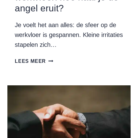
angel eruit?
Je voelt het aan alles: de sfeer op de
werkvloer is gespannen. Kleine irritaties
stapelen zich…
CONFLICTEN
LEES MEER
OP
DE
WERKVLOER:
HOE
HAAL
JE
DE
ANGEL
ERUIT?