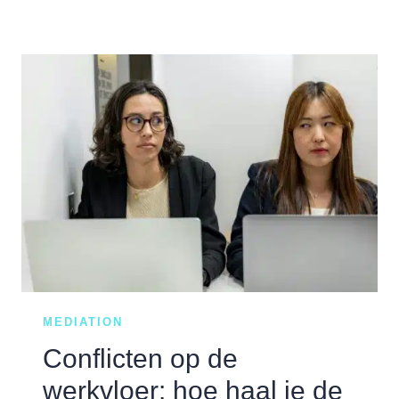
GOED
LUISTER
JIJ
ECHT?
ONTDEK
HIER
WAT
ER
VAAK
MISGAAT…
MEDIATION
Conflicten op de
werkvloer: hoe haal je de