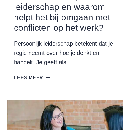
leiderschap en waarom
helpt het bij omgaan met
conflicten op het werk?
Persoonlijk leiderschap betekent dat je
regie neemt over hoe je denkt en
handelt. Je geeft als…
WAT
LEES MEER
IS
PERSOONLIJK
LEIDERSCHAP
EN
WAAROM
HELPT
HET