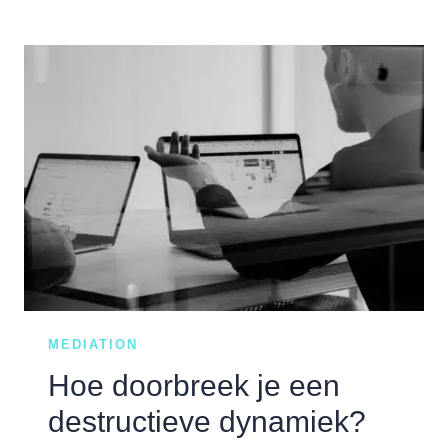
NOOIT
MEER
UIT
DEZE
PATSTELLING.
OF
TOCH…?
MEDIATION
Hoe doorbreek je een
destructieve dynamiek?