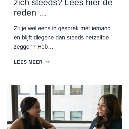
zich steeds? Lees hier de
reden …
Zit je wel eens in gesprek met iemand
en blijft diegene dan steeds hetzelfde
zeggen? Heb…
WAAROM
LEES MEER
HERHAALT
IEMAND
ZICH
STEEDS?
LEES
HIER
DE
REDEN
…