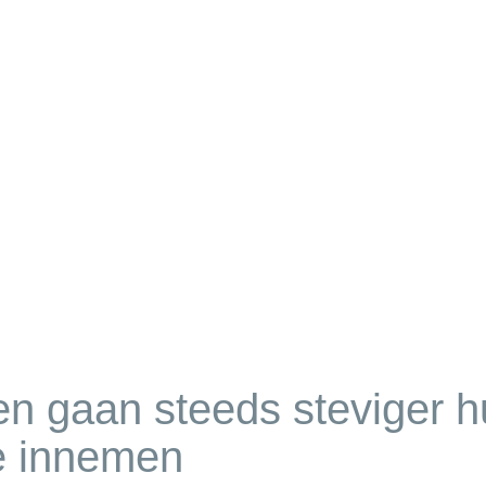
n gaan steeds steviger h
ie innemen