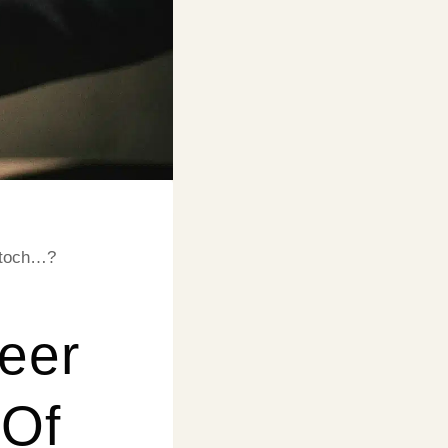
f toch…?
meer
 Of