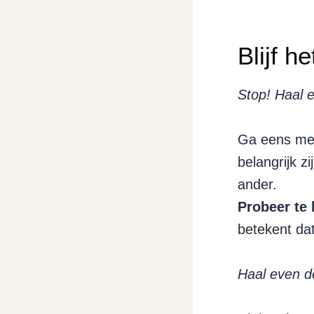
Blijf h
Stop! Haal 
Ga eens met
belangrijk z
ander.
Probeer te 
betekent dat
Haal even de