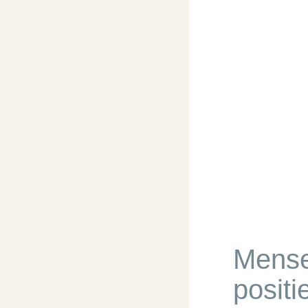
Mense
posit