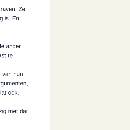
graven. Ze
g is. En
de ander
st te
n van hun
argumenten,
dat ook.
zig met dat