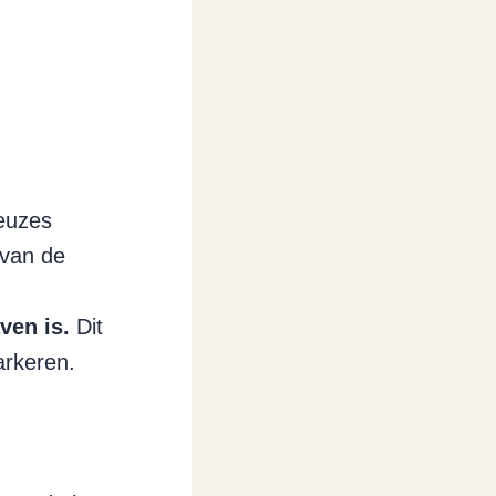
euzes
 van de
ven is.
Dit
arkeren.