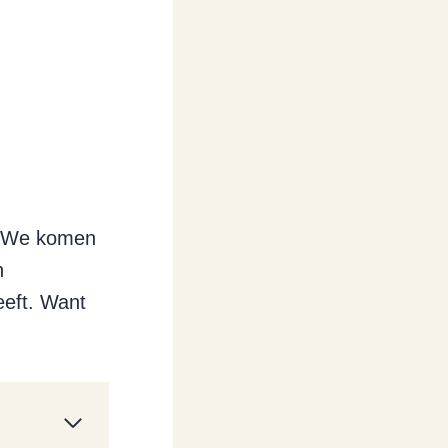
m. We komen
n
eeft. Want