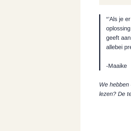
“’Als je 
oplossing
geeft aan
allebei p
-Maaike
We hebben e
lezen? De te