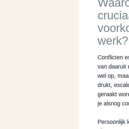
Waaro
crucia
voork
werk?
Conflicten 
van daaruit 
wel op, maar
drukt, escal
geraakt wor
je alsnog co
Persoonlijk 