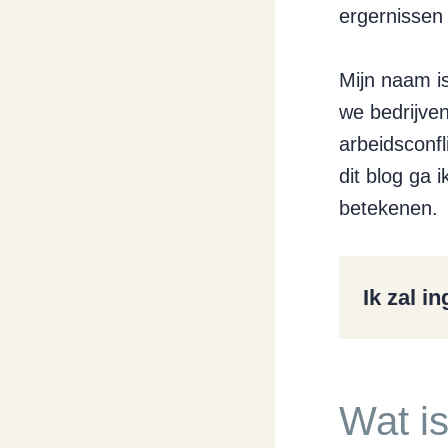
ergernissen 
Mijn naam is
we bedrijve
arbeidsconf
dit blog ga 
betekenen.
Ik zal i
Wat is