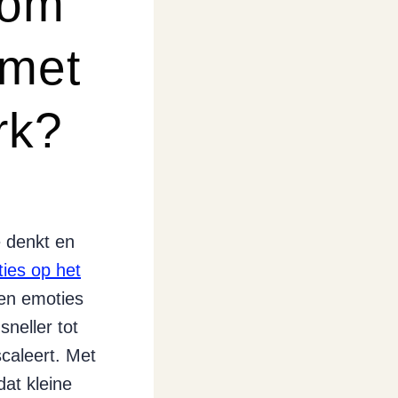
rom
 met
rk?
e denkt en
aties op het
igen emoties
sneller tot
caleert. Met
dat kleine