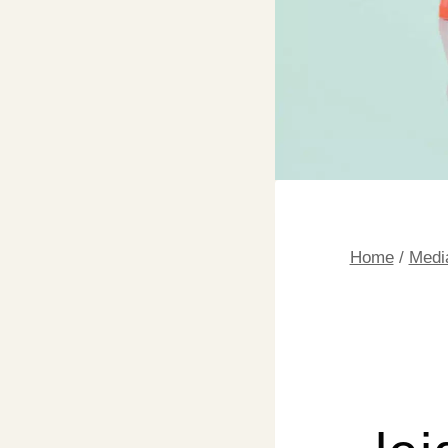
Home
/
Medi