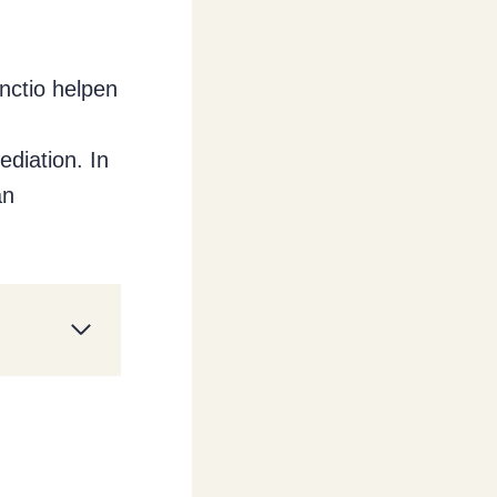
nctio helpen
diation. In
an