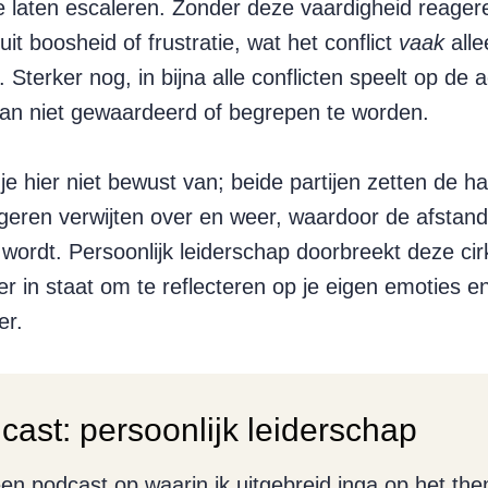
e laten escaleren. Zonder deze vaardigheid reager
t boosheid of frustratie, wat het conflict
vaak
alle
 Sterker nog, in bijna alle conflicten speelt op de 
van niet gewaardeerd of begrepen te worden.
je hier niet bewust van; beide partijen zetten de h
geren verwijten over en weer, waardoor de afstand
wordt. Persoonlijk leiderschap doorbreekt deze cir
er in staat om te reflecteren op je eigen emoties en
er.
dcast: persoonlijk leiderschap
en podcast op waarin ik uitgebreid inga op het th