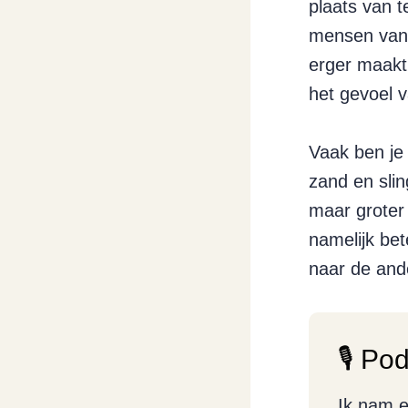
plaats van t
mensen vanui
erger maakt.
het gevoel 
Vaak ben je 
zand en slin
maar groter 
namelijk bet
naar de and
🎙️ Po
Ik nam e