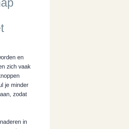
hap
t
worden en
en zich vaak
 knoppen
ul je minder
gaan, zodat
enaderen in