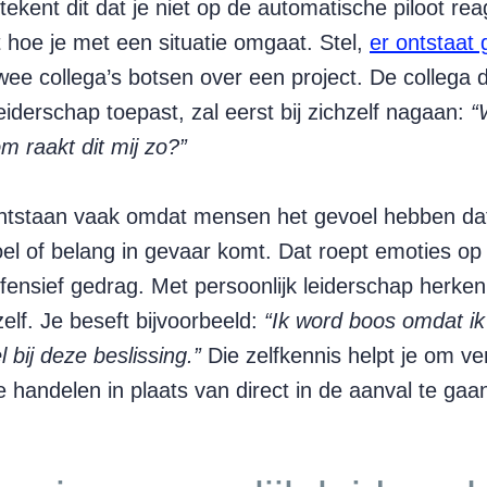
ekent dit dat je niet op de automatische piloot re
 hoe je met een situatie omgaat. Stel,
er ontstaat
twee collega’s botsen over een project. De collega 
leiderschap toepast, zal eerst bij zichzelf nagaan:
“
 raakt dit mij zo?”
ontstaan vaak omdat mensen het gevoel hebben da
oel of belang in gevaar komt. Dat roept emoties op
efensief gedrag. Met persoonlijk leiderschap herken
ezelf. Je beseft bijvoorbeeld:
“Ik word boos omdat ik
 bij deze beslissing.”
Die zelfkennis helpt je om ve
e handelen in plaats van direct in de aanval te gaa