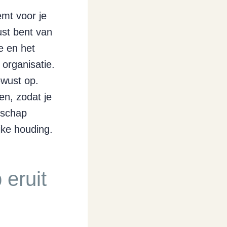
emt voor je
ust bent van
e en het
 organisatie.
ewust op.
en, zodat je
erschap
ijke houding.
 eruit