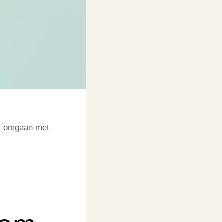
ij omgaan met
k