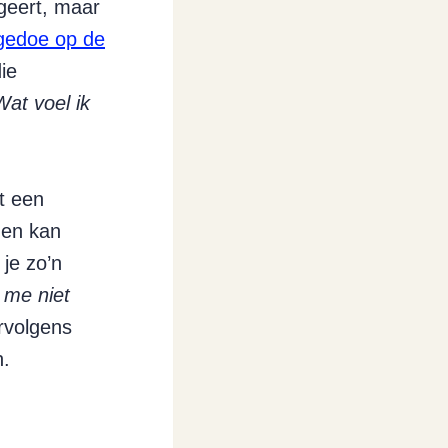
ageert, maar
 gedoe op de
die
Wat voel ik
t een
 en kan
 je zo’n
 me niet
rvolgens
n.