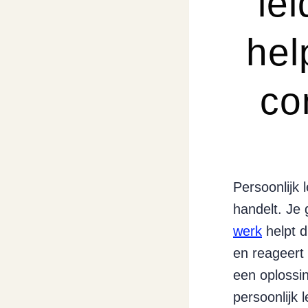
le
hel
co
Persoonlijk 
handelt. Je 
werk
helpt d
en reageert 
een oplossi
persoonlijk 