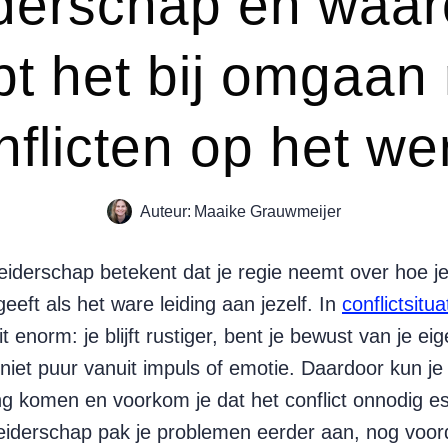
iderschap en waa
pt het bij omgaan
nflicten op het we
Auteur:
Maaike Grauwmeijer
leiderschap betekent dat je regie neemt over hoe j
geeft als het ware leiding aan jezelf. In
conflictsitu
it enorm: je blijft rustiger, bent je bewust van je e
niet puur vanuit impuls of emotie. Daardoor kun je 
ng komen en voorkom je dat het conflict onnodig es
leiderschap pak je problemen eerder aan, nog voor