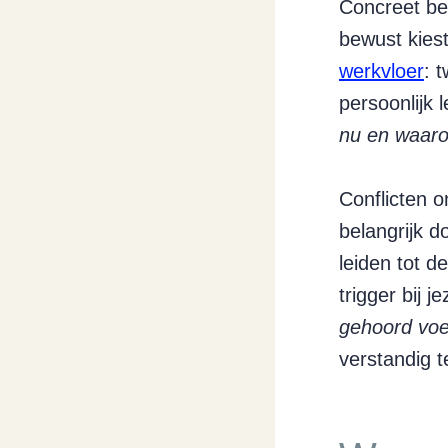
Concreet bet
bewust kiest
werkvloer
: 
persoonlijk 
nu en waarom
Conflicten 
belangrijk d
leiden tot d
trigger bij j
gehoord voel
verstandig t