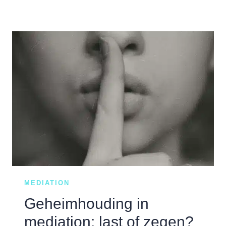
IK
IEMAND
MEENEMEN
NAAR
DE
MEDIATION?
MEDIATION
Geheimhouding in
mediation: last of zegen?