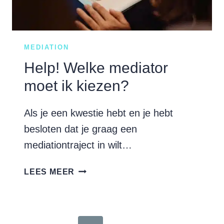
MEDIATION
Help! Welke mediator
moet ik kiezen?
Als je een kwestie hebt en je hebt
besloten dat je graag een
mediationtraject in wilt…
HELP!
LEES MEER
WELKE
MEDIATOR
MOET
IK