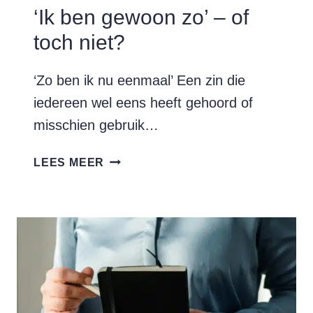
‘Ik ben gewoon zo’ – of
toch niet?
‘Zo ben ik nu eenmaal’ Een zin die
iedereen wel eens heeft gehoord of
misschien gebruik…
‘IK
LEES MEER
BEN
GEWOON
ZO’
–
OF
TOCH
NIET?