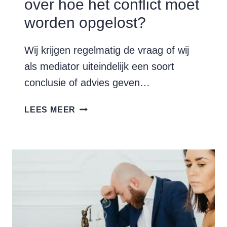
over hoe het conflict moet
worden opgelost?
Wij krijgen regelmatig de vraag of wij
als mediator uiteindelijk een soort
conclusie of advies geven…
GEEFT
LEES MEER
DE
MEDIATOR
ADVIES
OVER
HOE
HET
CONFLICT
MOET
WORDEN