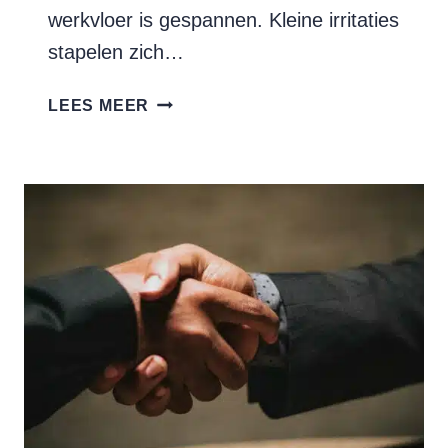
werkvloer is gespannen. Kleine irritaties
stapelen zich…
CONFLICTEN
LEES MEER
OP
DE
WERKVLOER:
HOE
HAAL
JE
DE
ANGEL
ERUIT?