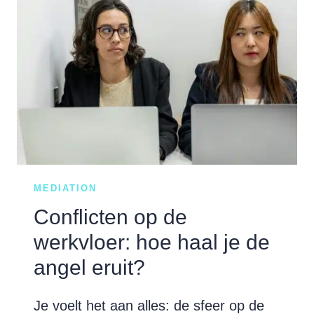
ONTDEK
HIER
WAT
ER
VAAK
MISGAAT…
MEDIATION
Conflicten op de
werkvloer: hoe haal je de
angel eruit?
Je voelt het aan alles: de sfeer op de