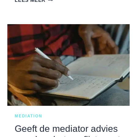
LEES MEER
10
MEEST
GESTELDE
VRAGEN
OVER
MEDIATION
IN
ARBEIDSCONFLICTEN
MEDIATION
Geeft de mediator advies