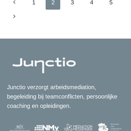
Paginanavigatie
Vorige
1
2
3
4
5
KIEZEN?
pagina
Volgende
pagina
Junctio verzorgt arbeidsmediation,
begeleiding bij teamconflicten, persoonlijke
coaching en opleidingen.