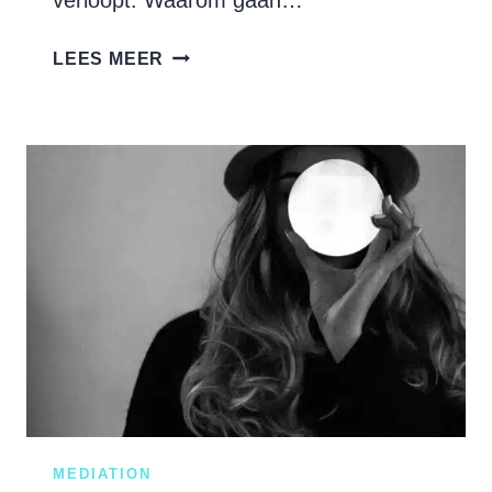
HOE
LEES MEER
DOORBREEK
JE
EEN
DESTRUCTIEVE
DYNAMIEK?
MEDIATION